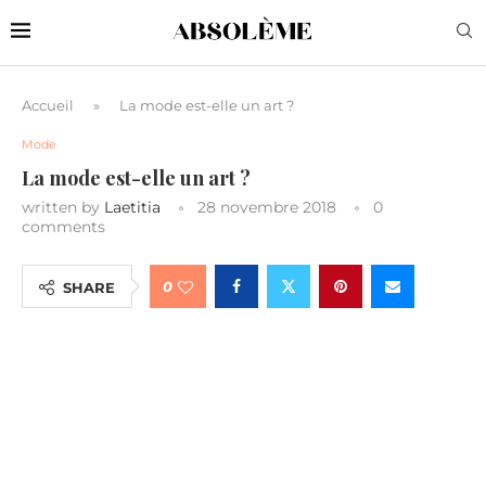
Accueil
»
La mode est-elle un art ?
Mode
La mode est-elle un art ?
written by
Laetitia
28 novembre 2018
0
comments
0
SHARE