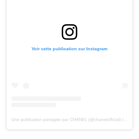
Voir cette publication sur Instagram
Une publication partagée par CHANEL (@chanelofficial)
le
3 Mai