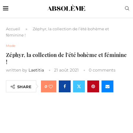
Accueil
»
Zéphyr, la collection de l’été bohème et
féminine !
Mode
Zéphyr, la collection de l’été bohème et féminine
!
written by
Laetitia
21 août 2021
0 comments
0
SHARE