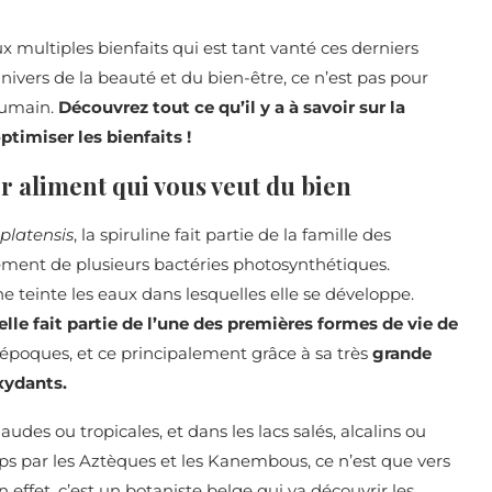
x multiples bienfaits qui est tant vanté ces derniers
nivers de la beauté et du bien-être, ce n’est pas pour
 humain.
Découvrez tout ce qu’il y a à savoir sur la
imiser les bienfaits !
per aliment qui vous veut du bien
 platensis
, la spiruline fait partie de la famille des
ent de plusieurs bactéries photosynthétiques.
e teinte les eaux dans lesquelles elle se développe.
 elle fait partie de l’une des premières formes de vie de
es époques, et ce principalement grâce à sa très
grande
xydants.
des ou tropicales, et dans les lacs salés, alcalins ou
s par les Aztèques et les Kanembous, ce n’est que vers
n effet, c’est un botaniste belge qui va découvrir les