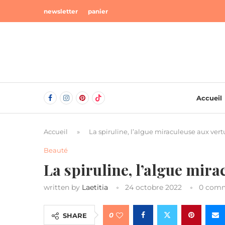
newsletter
panier
Accueil
Accueil
»
La spiruline, l’algue miraculeuse aux ver
Beauté
La spiruline, l’algue mira
written by
Laetitia
24 octobre 2022
0 com
0
SHARE