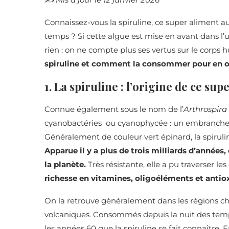
Connaissez-vous la spiruline, ce super aliment au
temps ? Si cette algue est mise en avant dans l’u
rien : on ne compte plus ses vertus sur le corps
spiruline et comment la consommer pour en opt
1. La spiruline : l’origine de ce su
Connue également sous le nom de l’
Arthrospira
cyanobactéries ou cyanophycée : un embranchem
Généralement de couleur vert épinard, la spirulin
Apparue il y a plus de trois milliards d’années,
la planète.
Très résistante, elle a pu traverser l
richesse en vitamines, oligoéléments et antio
On la retrouve généralement dans les régions chau
volcaniques. Consommés depuis la nuit des temp
les années 60 que la spiruline se fait connaître. E