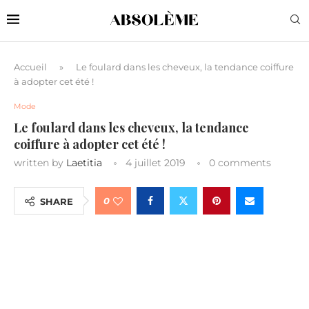
Accueil
»
Le foulard dans les cheveux, la tendance coiffure
à adopter cet été !
Mode
Le foulard dans les cheveux, la tendance
coiffure à adopter cet été !
written by
Laetitia
4 juillet 2019
0 comments
0
SHARE