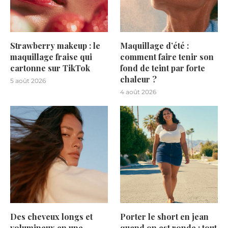
Strawberry makeup : le
Maquillage d’été :
maquillage fraise qui
comment faire tenir son
cartonne sur TikTok
fond de teint par forte
chaleur ?
5 août 2026
4 août 2026
Des cheveux longs et
Porter le short en jean
volumineux en une
quand on est ronde : tout