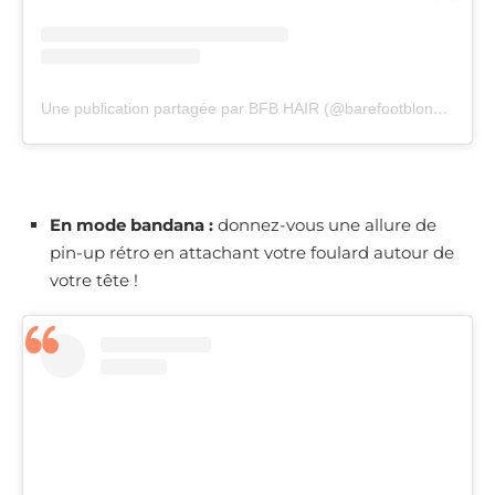
Une publication partagée par BFB HAIR (@barefootblondehair)
l
En mode bandana :
donnez-vous une allure de
pin-up rétro en attachant votre foulard autour de
votre tête !