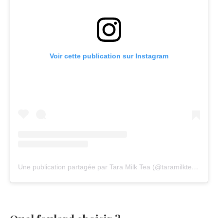
Voir cette publication sur Instagram
Une publication partagée par Tara Milk Tea (@taramilktea)
le
27 