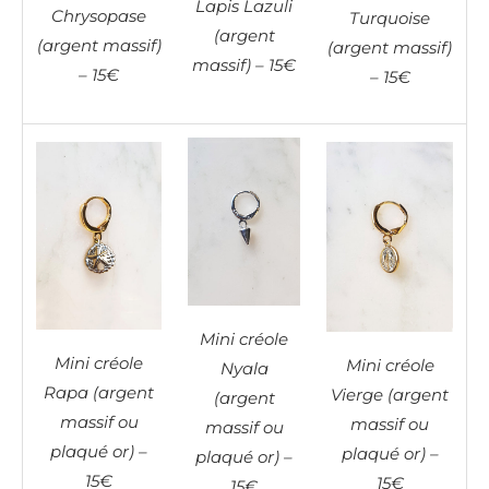
Lapis Lazuli
Chrysopase
Turquoise
(argent
(argent massif)
(argent massif)
massif) – 15€
– 15€
– 15€
Mini créole
Mini créole
Mini créole
Nyala
Rapa (argent
Vierge (argent
(argent
massif ou
massif ou
massif ou
plaqué or) –
plaqué or) –
plaqué or) –
15€
15€
15€