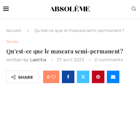
Accueil
»
Qu’est-ce que le mascara semi-permanent ?
Beauté
Qu’est-ce que le mascara semi-permanent ?
written by
Laetitia
27 avril 2023
0 comments
0
SHARE