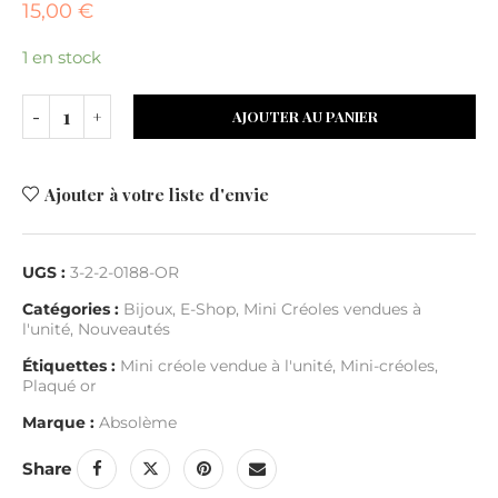
15,00
€
1 en stock
AJOUTER AU PANIER
Ajouter à votre liste d'envie
UGS :
3-2-2-0188-OR
Catégories :
Bijoux
,
E-Shop
,
Mini Créoles vendues à
l'unité
,
Nouveautés
Étiquettes :
Mini créole vendue à l'unité
,
Mini-créoles
,
Plaqué or
Marque :
Absolème
Share