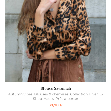
Blouse Savannah
Autumn vibes
,
Blouses & chemises
,
Collection Hiver
,
E-
Shop
,
Hauts
,
Prêt-à-porter
39,90
€