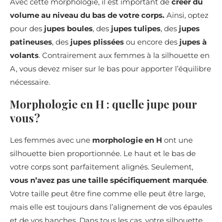
Avec cette morphologie, il est important de
créer du
volume au niveau du bas de votre corps.
Ainsi, optez
pour des
jupes boules
, des
jupes tulipes
, des
jupes
patineuses
, des
jupes plissées
ou encore des
jupes à
volants
. Contrairement aux femmes à la silhouette en
A, vous devez miser sur le bas pour apporter l’équilibre
nécessaire.
Morphologie en H : quelle jupe pour
vous ?
Les femmes avec une
morphologie en H
ont une
silhouette bien proportionnée. Le haut et le bas de
votre corps sont parfaitement alignés. Seulement,
vous n’avez pas une taille spécifiquement marquée
.
Votre taille peut être fine comme elle peut être large,
mais elle est toujours dans l’alignement de vos épaules
et de vos hanches. Dans tous les cas, votre silhouette