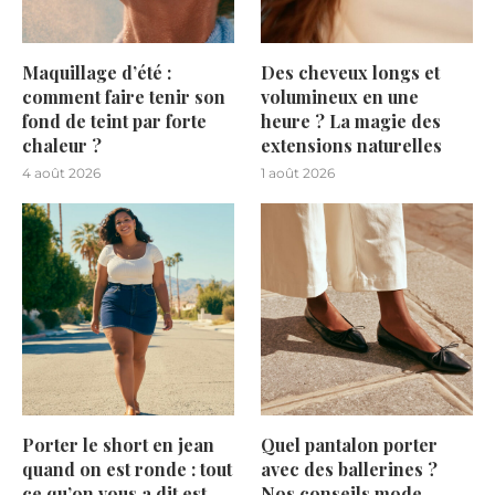
Maquillage d’été :
Des cheveux longs et
comment faire tenir son
volumineux en une
fond de teint par forte
heure ? La magie des
chaleur ?
extensions naturelles
4 août 2026
1 août 2026
Porter le short en jean
Quel pantalon porter
quand on est ronde : tout
avec des ballerines ?
ce qu’on vous a dit est
Nos conseils mode