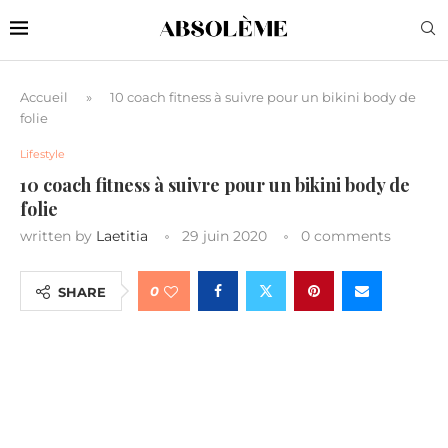
Accueil
»
10 coach fitness à suivre pour un bikini body de
folie
Lifestyle
10 coach fitness à suivre pour un bikini body de
folie
written by
Laetitia
29 juin 2020
0 comments
0
SHARE