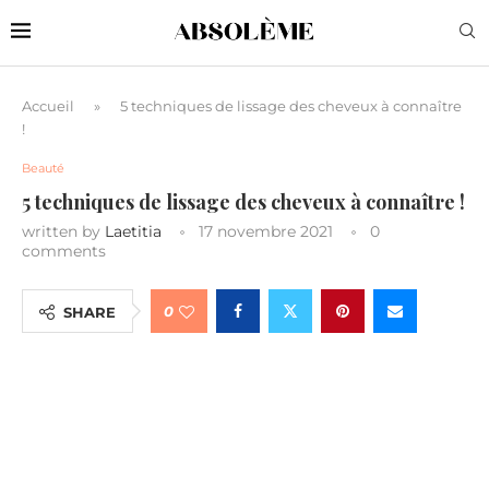
Accueil
»
5 techniques de lissage des cheveux à connaître
!
Beauté
5 techniques de lissage des cheveux à connaître !
written by
Laetitia
17 novembre 2021
0
comments
0
SHARE