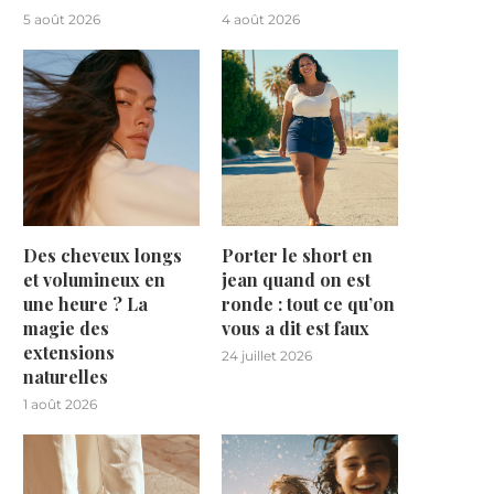
5 août 2026
4 août 2026
Des cheveux longs
Porter le short en
et volumineux en
jean quand on est
une heure ? La
ronde : tout ce qu’on
magie des
vous a dit est faux
extensions
24 juillet 2026
naturelles
1 août 2026