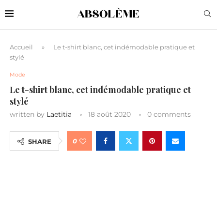
Accueil
»
Le t-shirt blanc, cet indémodable pratique et
stylé
Mode
Le t-shirt blanc, cet indémodable pratique et
stylé
written by
Laetitia
18 août 2020
0 comments
0
SHARE