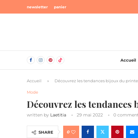
newsletter
panier
Accueil
Accueil
»
Découvrez les tendances bijoux du print
Mode
Découvrez les tendances b
written by
Laetitia
29 mai 2022
0 commen
0
SHARE