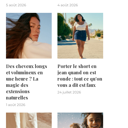
5 août 2026
4 août 2026
Des cheveux longs
Porter le short en
et volumineux en
jean quand on est
une heure ? La
ronde : tout ce qu’on
magie des
vous a dit est faux
extensions
24 juillet 2026
naturelles
1 août 2026