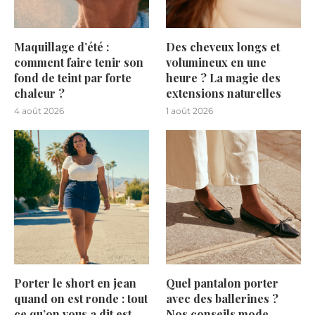
Maquillage d’été :
Des cheveux longs et
comment faire tenir son
volumineux en une
fond de teint par forte
heure ? La magie des
chaleur ?
extensions naturelles
4 août 2026
1 août 2026
Porter le short en jean
Quel pantalon porter
quand on est ronde : tout
avec des ballerines ?
ce qu’on vous a dit est
Nos conseils mode