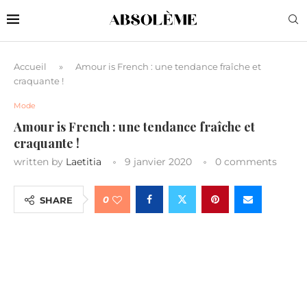
Accueil
»
Amour is French : une tendance fraîche et
craquante !
Mode
Amour is French : une tendance fraîche et
craquante !
written by
Laetitia
9 janvier 2020
0 comments
0
SHARE